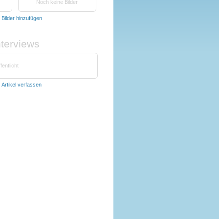
Noch keine Bilder
t
Bilder hinzufügen
nterviews
fentlicht
t
Artikel verfassen