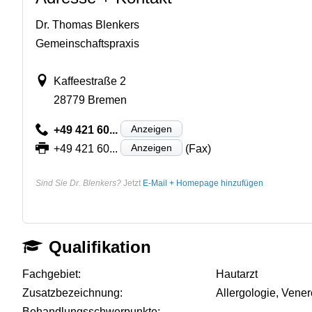
Dr. Thomas Blenkers
Gemeinschaftspraxis
Kaffeestraße 2
28779 Bremen
Anzeigen
+49 421 60...
Anzeigen
+49 421 60...
(Fax)
Sind Sie Dr. Blenkers?
Jetzt
E-Mail + Homepage hinzufügen
Qualifikation
Fachgebiet:
Hautarzt
Zusatzbezeichnung:
Allergologie, Vener
Behandlungsschwerpunkte:
-