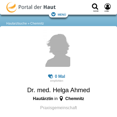
Suche
Login
Menü
Hautarztsuche
Chemnitz
0 Mal
Dr. med. Helga Ahmed
Hautärztin
Chemnitz
in
Praxisgemeinschaft