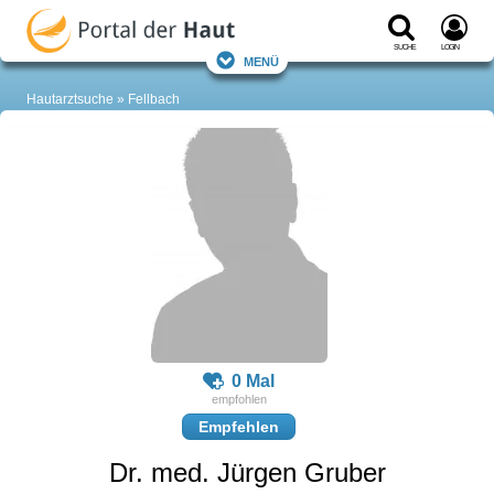
Suche
Login
Menü
Hautarztsuche
Fellbach
0 Mal
Empfehlen
Dr. med. Jürgen Gruber