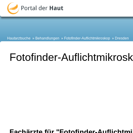
Hautarztsuche
Behandlungen
Fotofinder-Auflichtmikroskop
Dresden
Fotofinder-Auflichtmikros
Fachärzte für "Fotofinder-Auflichtm