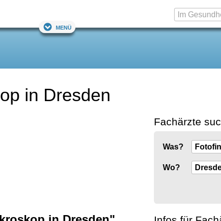
Menü
kop in Dresden
Fachärzte su
Was?
Wo?
ikroskop in Dresden"
Infos für Fach