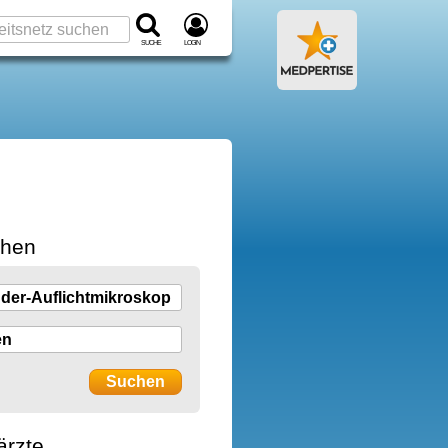
Suche
Login
chen
ärzte