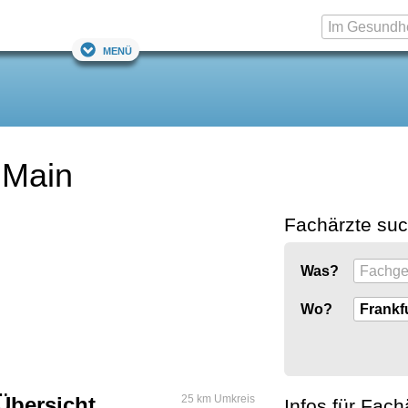
Menü
 Main
Fachärzte su
Was?
Wo?
Übersicht
25 km Umkreis
Infos für Fach