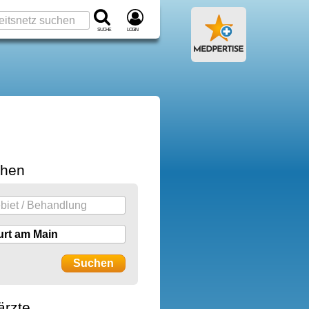
Suche
Login
chen
ärzte