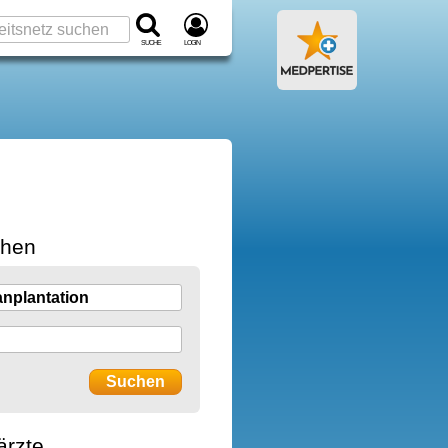
Suche
Login
chen
ärzte