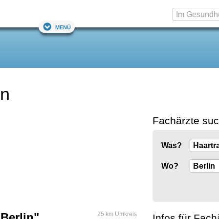
Menü
in
Fachärzte su
Was?
Wo?
 Berlin"
25 km Umkreis
Infos für Fach