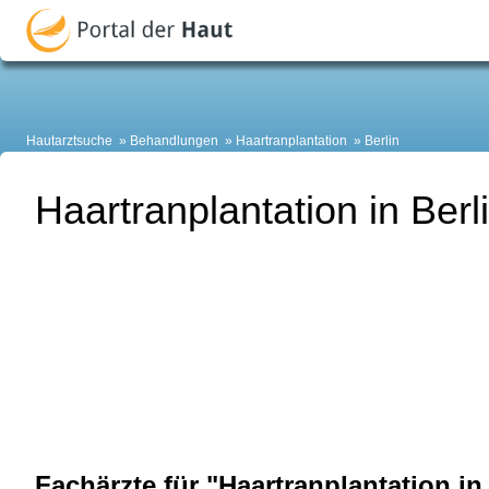
Hautarztsuche
Behandlungen
Haartranplantation
Berlin
Haartranplantation in Berl
Fachärzte für "Haartranplantation in