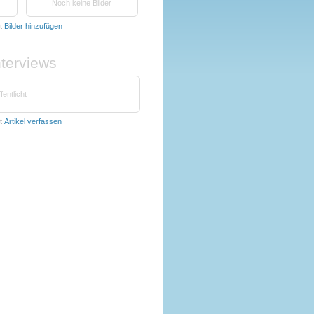
Noch keine Bilder
t
Bilder hinzufügen
nterviews
fentlicht
t
Artikel verfassen