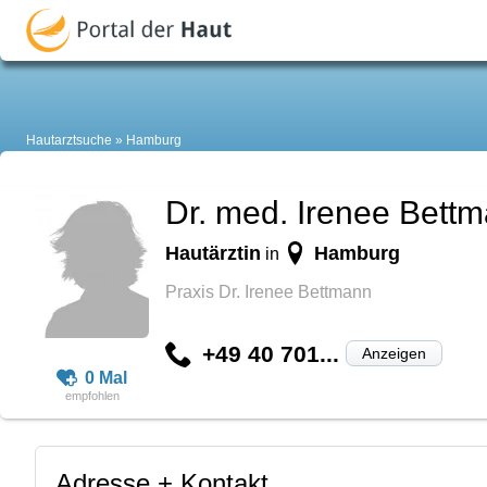
Hautarztsuche
Hamburg
Dr. med. Irenee Bett
Hautärztin
Hamburg
in
Praxis Dr. Irenee Bettmann
+49 40 701...
Anzeigen
0 Mal
Adresse + Kontakt