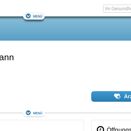
Menü
mann
Ärz
Menü
Öffnungs