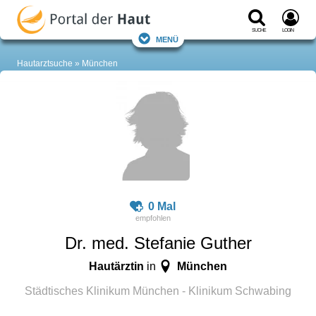
Suche
Login
Menü
Hautarztsuche
München
0 Mal
Dr. med. Stefanie Guther
Hautärztin
München
in
Städtisches Klinikum München - Klinikum Schwabing