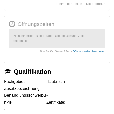
Eintrag bearbeiten
Nicht korrekt?
Öffnungszeiten
Nicht hinterlegt. Bitte erfragen Sie die Öffnungszeiten
telefonisch.
Sind Sie Dr. Guther?
Jetzt
Öffnungszeiten bearbeiten
Qualifikation
Fachgebiet:
Hautärztin
Zusatzbezeichnung:
-
Behandlungsschwerpu
-
nkte:
Zertifikate:
-