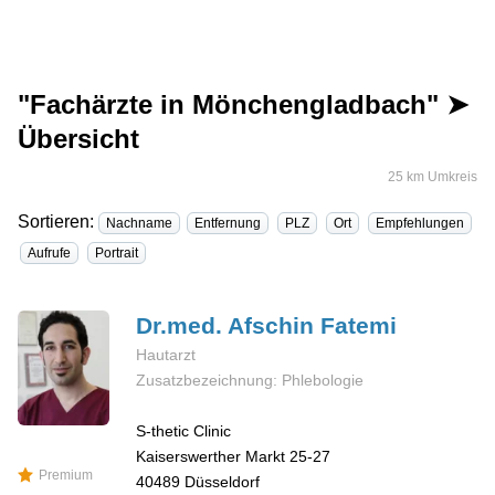
"Fachärzte in Mönchengladbach" ➤
Übersicht
25 km Umkreis
Sortieren:
Nachname
Entfernung
PLZ
Ort
Empfehlungen
Aufrufe
Portrait
Dr.med. Afschin
Fatemi
Hautarzt
Zusatzbezeichnung: Phlebologie
S-thetic Clinic
Kaiserswerther Markt 25-27
Premium
40489
Düsseldorf