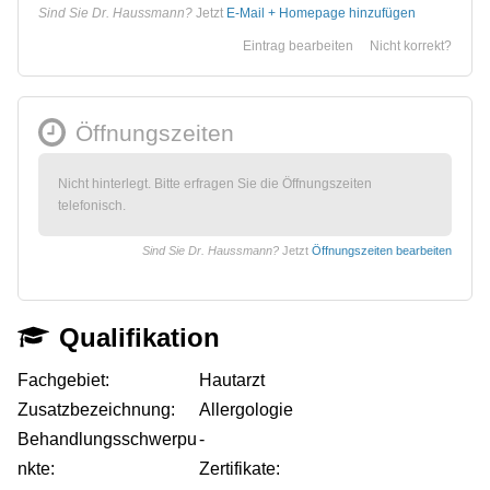
Sind Sie Dr. Haussmann?
Jetzt
E-Mail + Homepage hinzufügen
Eintrag bearbeiten
Nicht korrekt?
Öffnungszeiten
Nicht hinterlegt. Bitte erfragen Sie die Öffnungszeiten
telefonisch.
Sind Sie Dr. Haussmann?
Jetzt
Öffnungszeiten bearbeiten
Qualifikation
Fachgebiet:
Hautarzt
Zusatzbezeichnung:
Allergologie
Behandlungsschwerpu
-
nkte:
Zertifikate: