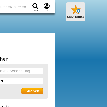
Suche
Login
chen
ärzte