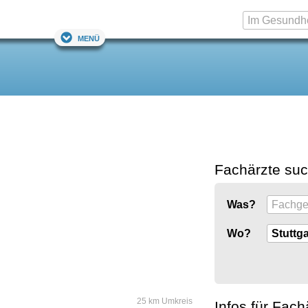
Menü
Fachärzte su
Was?
Wo?
25 km Umkreis
Infos für Fach