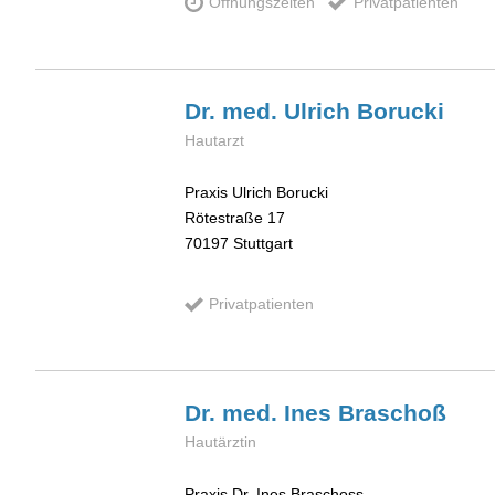
Öffnungszeiten
Privatpatienten
Dr. med. Ulrich
Borucki
Hautarzt
Praxis Ulrich Borucki
Rötestraße 17
70197
Stuttgart
Privatpatienten
Dr. med. Ines
Braschoß
Hautärztin
Praxis Dr. Ines Braschoss