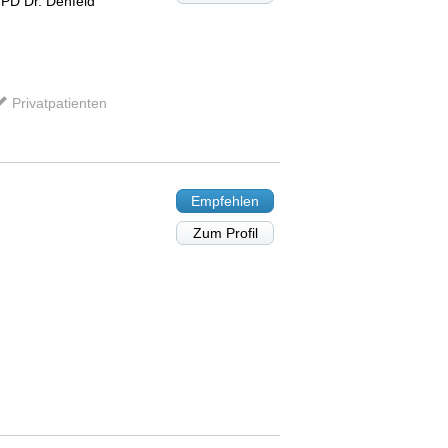
, PD Dr. Denfeld
Privatpatienten
Empfehlen
Zum Profil