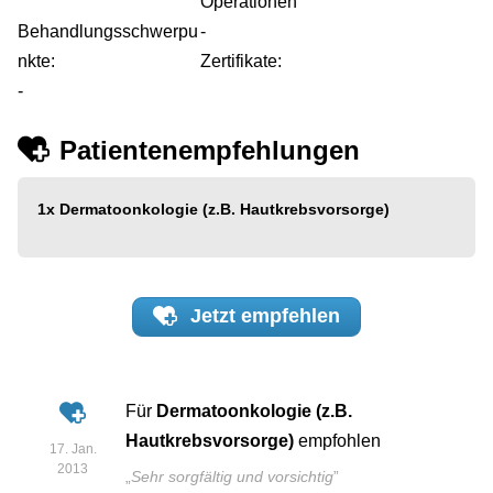
Operationen
Behandlungsschwerpu
-
nkte:
Zertifikate:
-
Patientenempfehlungen
1x
Dermatoonkologie (z.B. Hautkrebsvorsorge)
Jetzt
empfehlen
Für
Dermatoonkologie (z.B.
Hautkrebsvorsorge)
empfohlen
17. Jan.
2013
„
Sehr sorgfältig und vorsichtig
”