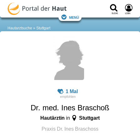
Suche
Login
Menü
Hautarztsuche
Stuttgart
1 Mal
Dr. med. Ines Braschoß
Hautärztin
Stuttgart
in
Praxis Dr. Ines Braschoss