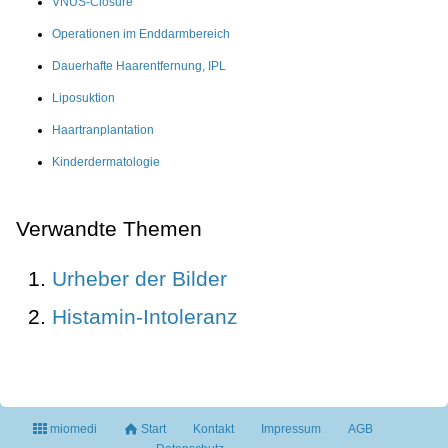
VNUS-Closure
Operationen im Enddarmbereich
Dauerhafte Haarentfernung, IPL
Liposuktion
Haartranplantation
Kinderdermatologie
Verwandte Themen
Urheber der Bilder
Histamin-Intoleranz
miomedi
Start
Kontakt
Impressum
AGB