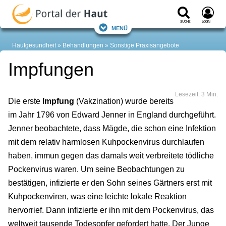
Suche
Login
Menü
Hautgesundheit
Behandlungen
Sonstige Praxisangebote
Impfungen
Lesezeit: 3 Min.
Die erste
Impfung
(Vakzination) wurde bereits
im Jahr 1796 von Edward Jenner in England durchgeführt.
Jenner beobachtete, dass Mägde, die schon eine Infektion
mit dem relativ harmlosen Kuhpockenvirus durchlaufen
haben, immun gegen das damals weit verbreitete tödliche
Pockenvirus waren. Um seine Beobachtungen zu
bestätigen, infizierte er den Sohn seines Gärtners erst mit
Kuhpockenviren, was eine leichte lokale Reaktion
hervorrief. Dann infizierte er ihn mit dem Pockenvirus, das
weltweit tausende Todesopfer gefordert hatte. Der Junge