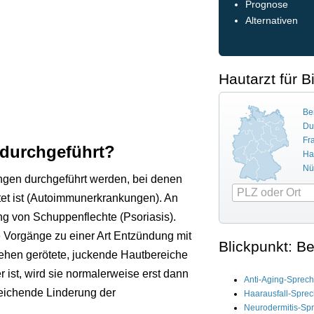
Prognose
Alternativen
Hautarzt für B
Ber
Du
Fr
 durchgeführt?
Ha
Nü
ngen durchgeführt werden, bei denen
et ist (Autoimmunerkrankungen). An
ng von Schuppenflechte (Psoriasis).
e Vorgänge zu einer Art Entzündung mit
Blickpunkt: B
tehen gerötete, juckende Hautbereiche
r ist, wird sie normalerweise erst dann
Anti-Aging-Sprec
eichende Linderung der
Haarausfall-Spre
Neurodermitis-Sp