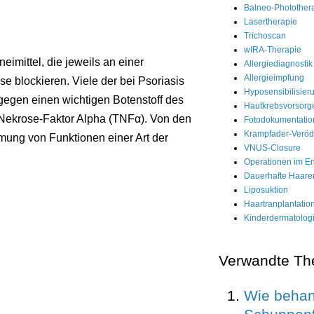
Balneo-Photother
Lasertherapie
Trichoscan
wIRA-Therapie
eimittel, die jeweils an einer
Allergiediagnostik
Allergieimpfung
e blockieren. Viele der bei Psoriasis
Hyposensibilisier
gegen einen wichtigen Botenstoff des
Hautkrebsvorsorg
ekrose-Faktor Alpha (TNFα). Von den
Fotodokumentatio
Krampfader-Verö
mung von Funktionen einer Art der
VNUS-Closure
Operationen im E
Dauerhafte Haaren
Liposuktion
Haartranplantatio
Kinderdermatolog
Verwandte T
Wie behan