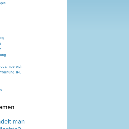
apie
ung
e
n
dung
nddarmbereich
tfernung, IPL
n
ie
hemen
delt man