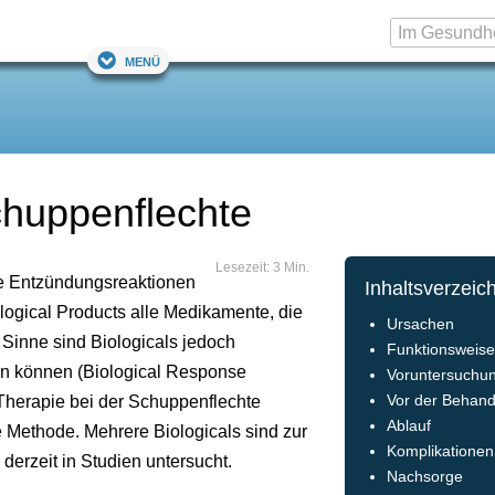
Menü
chuppenflechte
Lesezeit: 3 Min.
mte Entzündungsreaktionen
Inhaltsverzeic
ological Products alle Medikamente, die
Ursachen
Sinne sind Biologicals jedoch
Funktionsweis
n können (Biological Response
Voruntersuchu
-Therapie bei der Schuppenflechte
Vor der Behan
Ablauf
ue Methode. Mehrere Biologicals sind zur
Komplikationen
erzeit in Studien untersucht.
Nachsorge