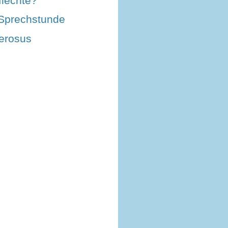
lechte?
-Sprechstunde
lerosus