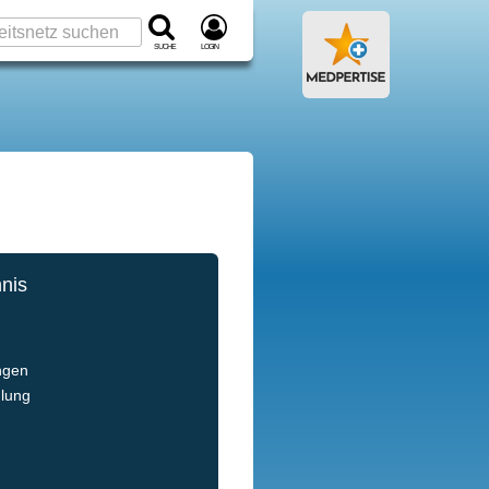
Suche
Login
hnis
e
ngen
dlung