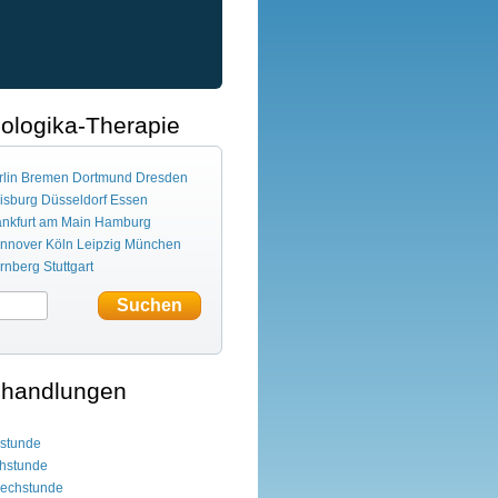
iologika-Therapie
lin
Bremen
Dortmund
Dresden
isburg
Düsseldorf
Essen
ankfurt am Main
Hamburg
nnover
Köln
Leipzig
München
rnberg
Stuttgart
ehandlungen
hstunde
chstunde
rechstunde