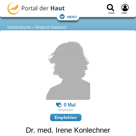
Suche
Login
Menü
Hautarztsuche
Bergisch Gladbach
0 Mal
Empfehlen
Dr. med. Irene Konlechner